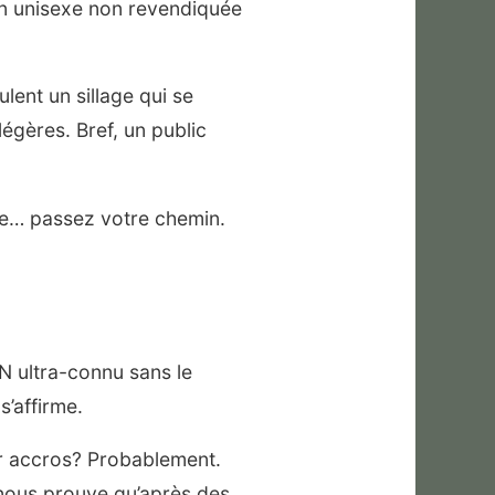
on unisexe non revendiquée
lent un sillage qui se
égères. Bref, un public
ée… passez votre chemin.
N ultra-connu sans le
s’affirme.
ir accros? Probablement.
s nous prouve qu’après des