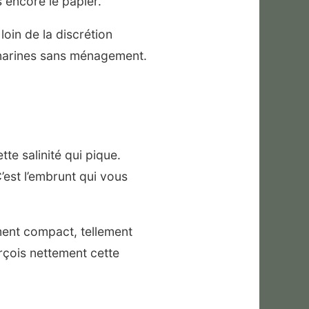
is encore le papier.
oin de la discrétion
s narines sans ménagement.
te salinité qui pique.
’est l’embrunt qui vous
ement compact, tellement
erçois nettement cette