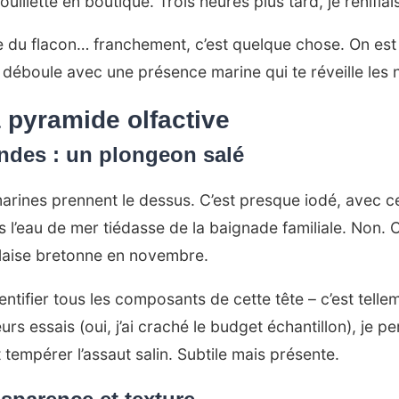
mouillette en boutique. Trois heures plus tard, je renifla
du flacon… franchement, c’est quelque chose. On est l
a déboule avec une présence marine qui te réveille le
 pyramide olfactive
ndes : un plongeon salé
marines prennent le dessus. C’est presque iodé, avec cet
l’eau de mer tiédasse de la baignade familiale. Non. C
alaise bretonne en novembre.
dentifier tous les composants de cette tête – c’est tell
urs essais (oui, j’ai craché le budget échantillon), je p
 tempérer l’assaut salin. Subtile mais présente.