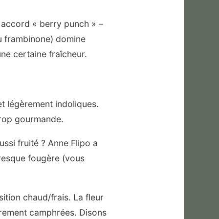
 accord « berry punch » –
du frambinone) domine
ne certaine fraîcheur.
et légèrement indoliques.
 trop gourmande.
ssi fruité ? Anne Flipo a
presque fougère (vous
ition chaud/frais. La fleur
gèrement camphrées. Disons