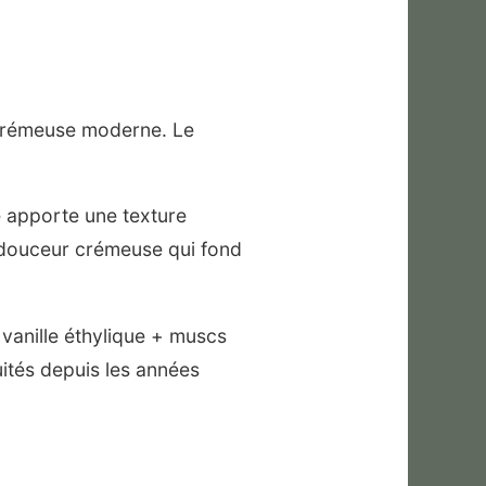
le crémeuse moderne. Le
le apporte une texture
e douceur crémeuse qui fond
vanille éthylique + muscs
uités depuis les années