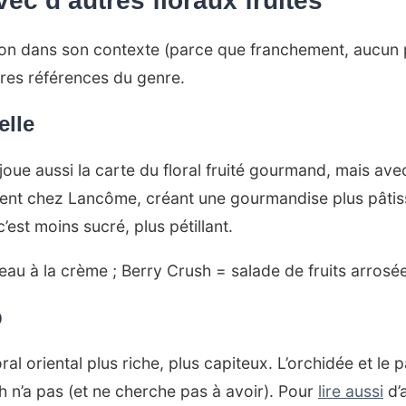
c d’autres floraux fruités
ion dans son contexte (parce que franchement, aucun p
tres références du genre.
elle
oue aussi la carte du floral fruité gourmand, mais ave
inent chez Lancôme, créant une gourmandise plus pâtis
 c’est moins sucré, plus pétillant.
âteau à la crème ; Berry Crush = salade de fruits arro
b
ral oriental plus riche, plus capiteux. L’orchidée et le
 n’a pas (et ne cherche pas à avoir). Pour
lire aussi
d’